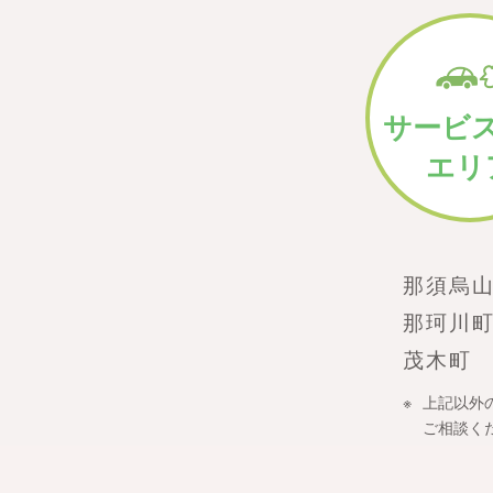
サービ
エリ
那須烏
那珂川
茂木町
上記以外
ご相談く